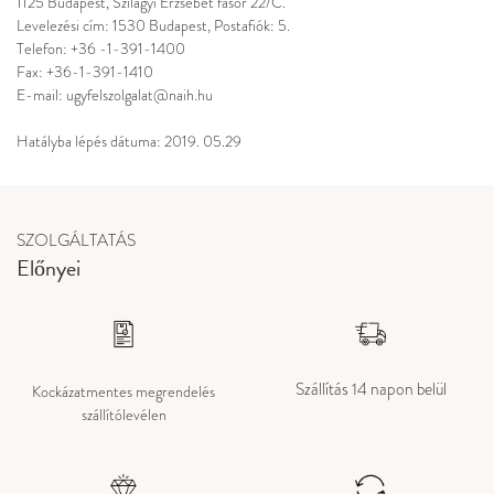
1125 Budapest, Szilágyi Erzsébet fasor 22/C.
Levelezési cím: 1530 Budapest, Postafiók: 5.
Telefon: +36 -1-391-1400
Fax: +36-1-391-1410
E-mail: ugyfelszolgalat@naih.hu
Hatályba lépés dátuma: 2019. 05.29
SZOLGÁLTATÁS
Előnyei
Szállítás 14 napon belül
Kockázatmentes megrendelés
szállítólevélen