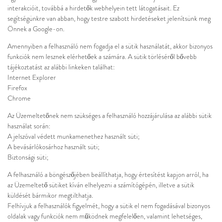
interakcióit, továbbá a hirdetők webhelyein tett látogatásait. Ez
segítségünkre van abban, hogy testre szabott hirdetéseket jelenítsünk meg
Önnek a Google-on.
Amennyiben a felhasználó nem fogadja el a sütik használatát, akkor bizonyos
funkciók nem lesznek elérhetőek a számára. A sütik törléséről bővebb
tájékoztatást az alábbi linkeken találhat:
Internet Explorer
Firefox
Chrome
Az Üzemeltetőnek nem szükséges a felhasználó hozzájárulása az alábbi sütik
használat során:
A jelszóval védett munkamenethez használt süti;
A bevásárlókosárhoz használt süti;
Biztonsági süti;
A felhasználó a böngészőjében beállíthatja, hogy értesítést kapjon arról, ha
az Üzemeltető sütiket kíván elhelyezni a számítógépén, illetve a sütik
küldését bármikor megtilthatja.
Felhívjuk a felhasználók figyelmét, hogy a sütik el nem fogadásával bizonyos
oldalak vagy funkciók nem működnek megfelelően, valamint lehetséges,