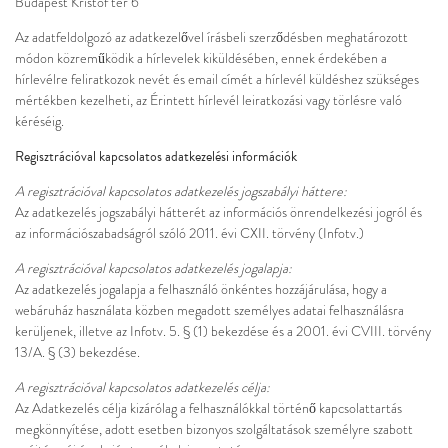
Budapest Kristóf tér 6
Az adatfeldolgozó az adatkezelővel írásbeli szerződésben meghatározott
módon közreműködik a hírlevelek kiküldésében, ennek érdekében a
hírlevélre feliratkozok nevét és email címét a hírlevél küldéshez szükséges
mértékben kezelheti, az Érintett hírlevél leiratkozási vagy törlésre való
kéréséig.
Regisztrációval kapcsolatos adatkezelési információk
A regisztrációval kapcsolatos adatkezelés jogszabályi háttere:
Az adatkezelés jogszabályi hátterét az információs önrendelkezési jogról és
az információszabadságról szóló 2011. évi CXII. törvény (Infotv.)
A regisztrációval kapcsolatos adatkezelés jogalapja:
Az adatkezelés jogalapja a felhasználó önkéntes hozzájárulása, hogy a
webáruház használata közben megadott személyes adatai felhasználásra
kerüljenek, illetve az Infotv. 5. § (1) bekezdése és a 2001. évi CVIII. törvény
13/A. § (3) bekezdése.
A regisztrációval kapcsolatos adatkezelés célja:
Az Adatkezelés célja kizárólag a felhasználókkal történő kapcsolattartás
megkönnyítése, adott esetben bizonyos szolgáltatások személyre szabott