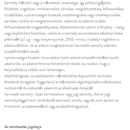
bármely művelet vagy a műveletek összessége, így például gyűjtése,
felvétele, rögzítése, rendszerezése, tárolása, megváltoztatása, felhasználása,
továbbítása, nyilvánosságra hozatala, összehangolása vagy összekapcsolása,
zárolása, törlése és megsemmisítése, valamint az adatok további
felhasználásának megakadályozása. Adatkezelésnek számít a fénykép-, hang-
vagy képfelvétel készítése, valamint a személy azonosítására alkalmas fizikai
jellemzők (pl. ujj- vagy tenyérnyomat, DNS-minta, íriszkép) rögzítése is;
adattovábbítás:
ha az adatot meghatározott harmadik személy számára
hozzáférhetővé teszik;
nyilvánosságra hozatal: ha az adatot bárki számára hozzáférhetővé teszik;
adattörlés:
az adatok felismerhetetlenné tétele oly módon, hogy a
helyreállításuk többé nem lehetséges;
adatfeldolgozás:
az adatkezelési műveletekhez kapcsolódó technikai
feladatok elvégzése, függetlenül a műveletek végrehajtásához alkalmazott
módszertől és eszköztől, valamint az alkalmazás helyétől;
harmadik személy:
olyan természetes vagy jogi személy, illetve jogi
személyiséggel nem rendelkező szervezet, amely vagy aki nem azonos az
érintettel, az adatkezelővel vagy az adatfeldolgozóval;
Az adatkezelés jogalapja