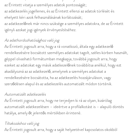
az Érintett vitatja a személyes adatok pontosságát;
az adatkezelés jogellenes, és az Érintett ellenzi az adatok törlését és
ehelyett kéri azok felhasználásának korlátozását;
az adatkezelőnek már nincs szüksége a személyes adatokra, de az Érintett
igényli azokat jogi igények érvényesítéséhez.
Az adathordozhatósághoz való jog
Az Érintett jogosult arra, hogy a rá vonatkozó, általa egy adatkezelő
rendelkezésére bocsátott személyes adatokat tagolt, széles körben használt,
géppel olvasható formátumban megkapja, továbbá jogosult arra, hogy
ezeket az adatokat egy másik adatkezelőnek továbbítsa anélkül, hogy ezt
akadályozná az az adatkezelő, amelynek a személyes adatokat a
rendelkezésére bocsátotta, ha az adatkezelés hozzájáruláson, vagy
szerződésen alapul és az adatkezelés automatizált módon történik.
Automatizált adatkezelés
Az Érintett jogosult arra, hogy ne terjedjen ki rá az olyan, kizárólag
automatizált adatkezelésen – ideértve a profilalkotást is – alapuló döntés
hatálya, amely őt jelentős mértékben érintené.
Tiltakozáshoz való jog
Az Érintett jogosult arra, hogy a saját helyzetével kapcsolatos okokból