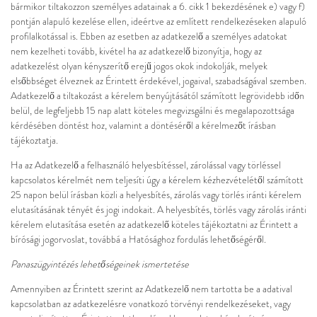
bármikor tiltakozzon személyes adatainak a 6. cikk 1 bekezdésének e) vagy f)
pontján alapuló kezelése ellen, ideértve az említett rendelkezéseken alapuló
profilalkotással is. Ebben az esetben az adatkezelő a személyes adatokat
nem kezelheti tovább, kivétel ha az adatkezelő bizonyítja, hogy az
adatkezelést olyan kényszerítő erejű jogos okok indokolják, melyek
elsőbbséget élveznek az Érintett érdekével, jogaival, szabadságával szemben.
Adatkezelő a tiltakozást a kérelem benyújtásától számított legrövidebb időn
belül, de legfeljebb 15 nap alatt köteles megvizsgálni és megalapozottsága
kérdésében döntést hoz, valamint a döntéséről a kérelmezőt írásban
tájékoztatja.
Ha az Adatkezelő a felhasználó helyesbítéssel, zárolással vagy törléssel
kapcsolatos kérelmét nem teljesíti úgy a kérelem kézhezvételétől számított
25 napon belül írásban közli a helyesbítés, zárolás vagy törlés iránti kérelem
elutasításának tényét és jogi indokait. A helyesbítés, törlés vagy zárolás iránti
kérelem elutasítása esetén az adatkezelő köteles tájékoztatni az Érintett a
bírósági jogorvoslat, továbbá a Hatósághoz fordulás lehetőségéről.
Panaszügyintézés lehetőségeinek ismertetése
Amennyiben az Érintett szerint az Adatkezelő nem tartotta be a adatival
kapcsolatban az adatkezelésre vonatkozó törvényi rendelkezéseket, vagy