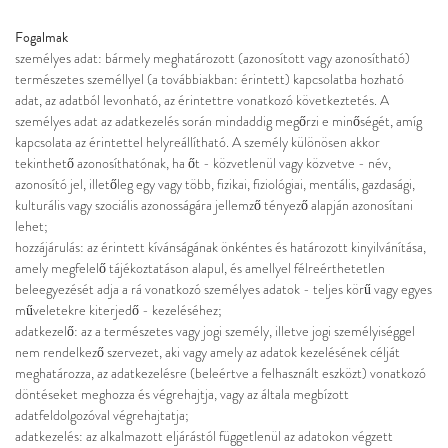
Fogalmak
személyes adat
: bármely meghatározott (azonosított vagy azonosítható)
természetes személlyel (a továbbiakban: érintett) kapcsolatba hozható
adat, az adatból levonható, az érintettre vonatkozó következtetés. A
személyes adat az adatkezelés során mindaddig megőrzi e minőségét, amíg
kapcsolata az érintettel helyreállítható. A személy különösen akkor
tekinthető azonosíthatónak, ha őt - közvetlenül vagy közvetve - név,
azonosító jel, illetőleg egy vagy több, fizikai, fiziológiai, mentális, gazdasági,
kulturális vagy szociális azonosságára jellemző tényező alapján azonosítani
lehet;
hozzájárulás:
az érintett kívánságának önkéntes és határozott kinyilvánítása,
amely megfelelő tájékoztatáson alapul, és amellyel félreérthetetlen
beleegyezését adja a rá vonatkozó személyes adatok - teljes körű vagy egyes
műveletekre kiterjedő - kezeléséhez;
adatkezelő:
az a természetes vagy jogi személy, illetve jogi személyiséggel
nem rendelkező szervezet, aki vagy amely az adatok kezelésének célját
meghatározza, az adatkezelésre (beleértve a felhasznált eszközt) vonatkozó
döntéseket meghozza és végrehajtja, vagy az általa megbízott
adatfeldolgozóval végrehajtatja;
adatkezelés:
az alkalmazott eljárástól függetlenül az adatokon végzett