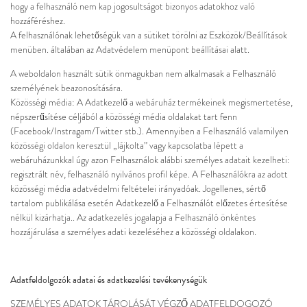
hogy a felhasználó nem kap jogosultságot bizonyos adatokhoz való
hozzáféréshez.
A felhasználónak lehetőségük van a sütiket törölni az Eszközök/Beállítások
menüben. általában az Adatvédelem menüpont beállításai alatt.
A weboldalon használt sütik önmagukban nem alkalmasak a Felhasználó
személyének beazonosítására.
Közösségi média: A Adatkezelő a webáruház termékeinek megismertetése,
népszerűsítése céljából a közösségi média oldalakat tart fenn
(Facebook/Instragam/Twitter stb.). Amennyiben a Felhasználó valamilyen
közösségi oldalon keresztül „lájkolta” vagy kapcsolatba lépett a
webáruházunkkal úgy azon Felhasználok alábbi személyes adatait kezelheti:
regisztrált név, felhasználó nyilvános profil képe. A Felhasználókra az adott
közösségi média adatvédelmi feltételei irányadóak. Jogellenes, sértő
tartalom publikálása esetén Adatkezelő a Felhasználót előzetes értesítése
nélkül kizárhatja.. Az adatkezelés jogalapja a Felhasználó önkéntes
hozzájárulása a személyes adati kezeléséhez a közösségi oldalakon.
Adatfeldolgozók adatai és adatkezelési tevékenységük
SZEMÉLYES ADATOK TÁROLÁSÁT VÉGZŐ ADATFELDOGOZÓ