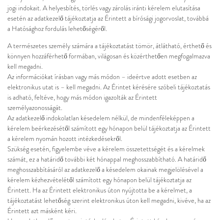
jogi indokait. A helyesbítés, törlés vagy zárolás iránti kérelem elutasítása
esetén az adatkezelő tájékoztatja az Érintett a bírósági jogorvoslat, továbbá
a Hatósághoz fordulás lehetőségéről.
A természetes személy számára a tájékoztatást tömör, átlátható, érthető és
könnyen hozzáférhető formában, világosan és közérthetően megfogalmazva
kell megadni.
Az információkat írásban vagy más módon – ideértve adott esetben az
elektronikus utat is – kell megadni. Az Érintet kérésére szóbeli tájékoztatás
is adható, feltéve, hogy más módon igazolták az Érintett
személyazonosságát.
Az adatkezelő indokolatlan késedelem nélkül, de mindenféleképpen a
kérelem beérkezésétől számított egy hónapon belül tájékoztatja az Érintett
a kérelem nyomán hozott intézkedésekről.
Szükség esetén, figyelembe véve a kérelem összetettségét és a kérelmek
számát, ez a határidő további két hónappal meghosszabbítható. A határidő
meghosszabbításáról az adatkezelő a késedelem okainak megjelölésével a
kérelem kézhezvételétől számított egy hónapon belül tájékoztatja az
Érintett. Ha az Érintett elektronikus úton nyújtotta be a kérelmet, a
tájékoztatást lehetőség szerint elektronikus úton kell megadni, kivéve, ha az
Érintett azt másként kéri.