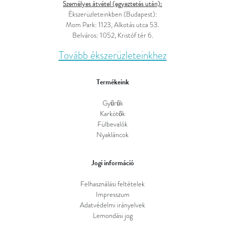
Személyes átvétel (egyeztetés után):
Ékszerüzleteinkben (Budapest):
Mom Park: 1123, Alkotás utca 53.
Belváros: 1052, Kristóf tér 6.
Tovább ékszerüzleteinkhez
Termékeink
Gyűrűk
Karkötők
Fülbevalók
Nyakláncok
Jogi információ
Felhasználási feltételek
Impresszum
Adatvédelmi irányelvek
Lemondási jog