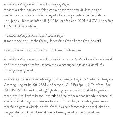
A szállítással kapcsolatos adatkezelés jogalapja:
Az adatkezelés jogalapja a felhasználó önkéntes hozzájárulása, hogy a
webáruház használata közben megadott személyes adatai felhasználásra
kerüljenek, illetve az Infotv. 5. § (1) bekezdése és a 2001. évi CVIII. törvény
13/A. § (3) bekezdése.
A szállítással kapcsolatos adatkezelés célja:
A megrendelt áru kézbesítése, illetve értesítés a kézbesítés idejéről.
Kezelt adatok köre: név, cím, e-mail cím, telefonszám
A szállítással kapcsolatos adatkezelés időtartama:
Az Adatkezelő az adatokat
az érintett adattörlésével kapcsolatos kéréséig de legalább a kiszállítás
visszaigazolásig kezeli.
Adatkezelő neve és elérhetőségei: GLS General Logistics Systems Hungary
Csomag-Logisztikai Kft. 2351 Alsónémedi, GLS Európa u. 2. Telefon: +36
29 886 660; E-mail: mailing@gls-hungary.com. - Az Adatfeldolgozó az
Adatkezelővel kötött írásbeli szerződés értelmében a megrendelt terméket
a vásárló által megadott címre kikézbesíti. Ezen folyamat elvégzéséhez az
Adatfeldolgozó a vásárló nevét, címét és a telefonszámát és email címét a
megrendelt áru kiszállításának időtartamáig kezelheti, ezt követően