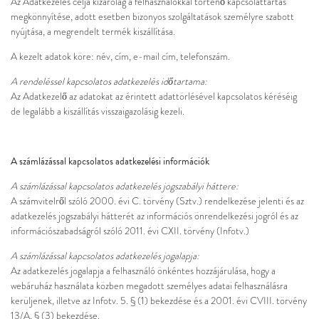
Az Adatkezelés célja kizárólag a felhasználókkal történő kapcsolattartás
megkönnyítése, adott esetben bizonyos szolgáltatások személyre szabott
nyújtása, a megrendelt termék kiszállítása.
A kezelt adatok köre: név, cím, e-mail cím, telefonszám.
A rendeléssel kapcsolatos adatkezelés időtartama:
Az Adatkezelő az adatokat az érintett adattörlésével kapcsolatos kéréséig
de legalább a kiszállítás visszaigazolásig kezeli.
A számlázással kapcsolatos adatkezelési információk
A számlázással kapcsolatos adatkezelés jogszabályi háttere:
A számvitelről szóló 2000. évi C. törvény (Sztv.) rendelkezése jelenti és az
adatkezelés jogszabályi hátterét az információs önrendelkezési jogról és az
információszabadságról szóló 2011. évi CXII. törvény (Infotv.)
A számlázással kapcsolatos adatkezelés jogalapja:
Az adatkezelés jogalapja a felhasználó önkéntes hozzájárulása, hogy a
webáruház használata közben megadott személyes adatai felhasználásra
kerüljenek, illetve az Infotv. 5. § (1) bekezdése és a 2001. évi CVIII. törvény
13/A. § (3) bekezdése.