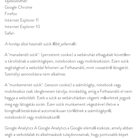
tájékozódhat:
Google Chrome
Firefox
Internet Explorer 11
Internet Explorer 10
Safari
A honlap által használt sütik főbb jellemzői:
A "maradandó sütik": (persistent cookie) a webáruház elhagyását követően
is tárolódnak a számítógépen, notebookon vagy mobileszközön. Ezen sütik
segítségével a weboldal felismeri az Felhasználó, mint visszatérő látogatót.
Személyi azonosításra nem alkalmas
A "munkamenet sütik": (session cookie) a számítógép, notebook vagy
mobileszköz csak ideiglenesen tárolja, mindaddig, amíg a Felhasználó el nem
hagyja a weboldalt. Ezek a sütik az webáruházban végzett műveletek jegyzik
meg egy látogatás során. Ezen sütik munkament végeztével illetve a
böngésző bezárásával automatikusan törlődnek a számítógépről,
notebookról vagy mobileszközről.
Google Analytics A Google Analytics a Google elemző eszköze, amely abban
segít a weboldalak és alkalmazások tulajdonosainak, hogy pontosabb képet