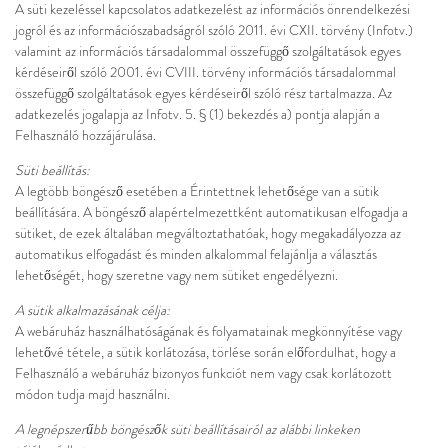
A süti kezeléssel kapcsolatos adatkezelést az információs önrendelkezési
jogról és az információszabadságról szóló 2011. évi CXII. törvény (Infotv.)
valamint az információs társadalommal összefüggő szolgáltatások egyes
kérdéseiről szóló 2001. évi CVIII. törvény információs társadalommal
összefüggő szolgáltatások egyes kérdéseiről szóló rész tartalmazza. Az
adatkezelés jogalapja az Infotv. 5. § (1) bekezdés a) pontja alapján a
Felhasználó hozzájárulása.
Süti beállítás:
A legtöbb böngésző esetében a Érintettnek lehetősége van a sütik
beállítására. A böngésző alapértelmezettként automatikusan elfogadja a
sütiket, de ezek általában megváltoztathatóak, hogy megakadályozza az
automatikus elfogadást és minden alkalommal felajánlja a választás
lehetőségét, hogy szeretne vagy nem sütiket engedélyezni.
A sütik alkalmazásának célja:
A webáruház használhatóságának és folyamatainak megkönnyítése vagy
lehetővé tétele, a sütik korlátozása, törlése során előfordulhat, hogy a
Felhasználó a webáruház bizonyos funkciót nem vagy csak korlátozott
módon tudja majd használni.
A legnépszerűbb böngészők süti beállításairól az alábbi linkeken