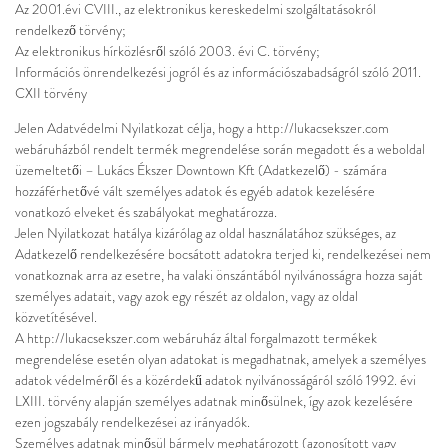
Az 2001.évi CVIII., az elektronikus kereskedelmi szolgáltatásokról
rendelkező törvény;
Az elektronikus hírközlésről szóló 2003. évi C. törvény;
Információs önrendelkezési jogról és az információszabadságról szóló 2011.
CXII törvény
Jelen Adatvédelmi Nyilatkozat célja, hogy a http://lukacsekszer.com
webáruházból rendelt termék megrendelése során megadott és a weboldal
üzemeltetői – Lukács Ékszer Downtown Kft (Adatkezelő) - számára
hozzáférhetővé vált személyes adatok és egyéb adatok kezelésére
vonatkozó elveket és szabályokat meghatározza.
Jelen Nyilatkozat hatálya kizárólag az oldal használatához szükséges, az
Adatkezelő rendelkezésére bocsátott adatokra terjed ki, rendelkezései nem
vonatkoznak arra az esetre, ha valaki önszántából nyilvánosságra hozza saját
személyes adatait, vagy azok egy részét az oldalon, vagy az oldal
közvetítésével.
A http://lukacsekszer.com webáruház által forgalmazott termékek
megrendelése esetén olyan adatokat is megadhatnak, amelyek a személyes
adatok védelméről és a közérdekű adatok nyilvánosságáról szóló 1992. évi
LXIII. törvény alapján személyes adatnak minősülnek, így azok kezelésére
ezen jogszabály rendelkezései az irányadók.
Személyes adatnak minősül bármely meghatározott (azonosított vagy