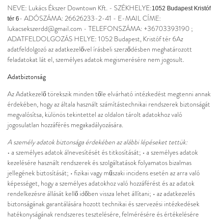
NEVE: Lukács Ékszer Downtown Kft. - SZÉKHELYE:
1052 Budapest Kristóf
- ADÓSZÁMA: 26626233-2-41 - E-MAIL CÍME:
tér 6
lukacsekszerdd@gmail.com - TELEFONSZÁMA: +36703393190 ;
ADATFELDOLGOZÁS HELYE: 1052 Budapest, Kristóf tér 6Az
adatfeldolgozó az adatkezelővel írásbeli szerződésben meghatározott
feladatokat lát el, személyes adatok megismerésére nem jogosult.
Adatbiztonság
Az Adatkezelő törekszik minden tőle elvárható intézkedést megtenni annak
érdekében, hogy az általa használt számítástechnikai rendszerek biztonságát
megvalósítsa, különös tekintettel az oldalon tárolt adatokhoz való
jogosulatlan hozzáférés megakadályozására.
A személy adatok biztonsága érdekében az alábbi lépéseket tettük:
• a személyes adatok álnevesítését és titkosítását; • a személyes adatok
kezelésére használt rendszerek és szolgáltatások folyamatos bizalmas
jellegének biztosítását; • fizikai vagy műszaki incidens esetén az arra való
képességet, hogy a személyes adatokhoz való hozzáférést és az adatok
rendelkezésre állását kellő időben vissza lehet állítani; • az adatkezelés
biztonságának garantálására hozott technikai és szervezési intézkedések
hatékonyságának rendszeres tesztelésére, felmérésére és értékelésére