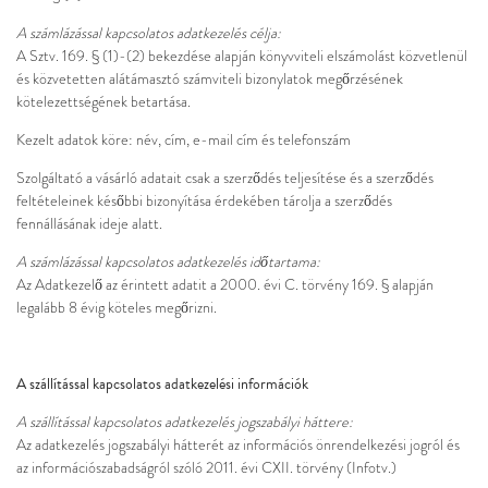
A számlázással kapcsolatos adatkezelés célja:
A Sztv. 169. § (1)-(2) bekezdése alapján könyvviteli elszámolást közvetlenül
és közvetetten alátámasztó számviteli bizonylatok megőrzésének
kötelezettségének betartása.
Kezelt adatok köre: név, cím, e-mail cím és telefonszám
Szolgáltató a vásárló adatait csak a szerződés teljesítése és a szerződés
feltételeinek későbbi bizonyítása érdekében tárolja a szerződés
fennállásának ideje alatt.
A számlázással kapcsolatos adatkezelés időtartama:
Az Adatkezelő az érintett adatit a 2000. évi C. törvény 169. § alapján
legalább 8 évig köteles megőrizni.
A szállítással kapcsolatos adatkezelési információk
A szállítással kapcsolatos adatkezelés jogszabályi háttere:
Az adatkezelés jogszabályi hátterét az információs önrendelkezési jogról és
az információszabadságról szóló 2011. évi CXII. törvény (Infotv.)