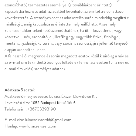
azonosítható) természetes személlyel (a továbbiakban: érintett)
kapcsolatba hozható adat, az adatból levonható, az érintettre vonatkozó
következtetés. A személyes adat az adatkezelés során mindaddig megőrzi e
minőségét, amíg kapcsolata az érintettel helyreállítható. A személy
különösen akkor tekinthető azonosíthatónak, ha őt – közvetlenül, vagy
közvetve – név, azonosító jel, illetőleg egy, vagy több fizikai, fiziológiai,
mentális, gazdasági, kulturális, vagy szociális azonosságára jellemző tényező
alapján azonosítani lehet.
A felhasználói megrendelés során megadott adatok közül kizárólag a név és
az e-mail cím tekinthető bizonyos feltételek fennállása esetén (pl. a név és
e-mail cím valós) személyes adatnak.
Adatkezelő adatai:
Adatkezelő megnevezése: Lukács Ékszer Downtown Kft
Levelezési cím:
1052 Budapest Kristóf tér 6
Telefonszám: +36703393190
E-mail cím: lukacsekszerdd@gmail.com
Honlap:
www.lukacsekszer.com