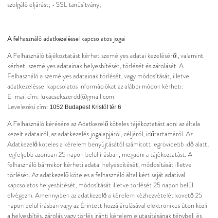
szolgáló eljárást; • SSL tanúsítvány;
A felhasználó adatkezeléssel kapcsolatos jogai
A Felhasználó tájékoztatást kérhet személyes adatai kezeléséről, valamint
kérheti személyes adatainak helyesbítését, törlését és zárolását. A
Felhasználó a személyes adatainak törlését, vagy módosítását, illetve
adatkezeléssel kapcsolatos információkat az alábbi módon kérheti:
E-mail cím: lukacsekszerdd@gmail.com
Levelezési cím:
1052 Budapest Kristóf tér 6
A Felhasználó kérésére az Adatkezelő köteles tájékoztatást adni az általa
kezelt adatairól, az adatkezelés jogalapjáról, céljáról, időtartamáról. Az
Adatkezelő köteles a kérelem benyújtásától számított legrövidebb idő alatt,
legfeljebb azonban 25 napon belül írásban, megadni a tájékoztatást. A
felhasználó bármikor kérheti adatai helyesbítését, módosítását illetve
törlését. Az adatkezelő köteles a felhasználó által kért saját adatival
kapcsolatos helyesbítését, módosítását illetve törlését 25 napon belül
elvégezni. Amennyiben az adatkezelő a kérelem kézhezvételét követő 25
napon belül írásban vagy az Érintett hozzájárulásával elektronikus úton közli
a helyesbítés, zárolás vagy törlés iránti kérelem elutasításának ténybeli és