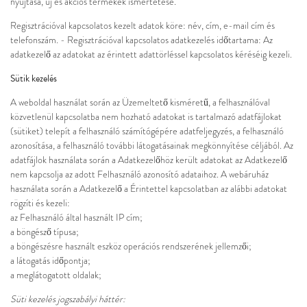
nyújtása, új és akciós termékek ismertetése.
Regisztrációval kapcsolatos kezelt adatok köre: név, cím, e-mail cím és
telefonszám. - Regisztrációval kapcsolatos adatkezelés időtartama: Az
adatkezelő az adatokat az érintett adattörléssel kapcsolatos kéréséig kezeli.
Sütik kezelés
A weboldal használat során az Üzemeltető kisméretű, a felhasználóval
közvetlenül kapcsolatba nem hozható adatokat is tartalmazó adatfájlokat
(sütiket) telepít a felhasználó számítógépére adatfeljegyzés, a felhasználó
azonosítása, a felhasználó további látogatásainak megkönnyítése céljából. Az
adatfájlok használata során a Adatkezelőhöz került adatokat az Adatkezelő
nem kapcsolja az adott Felhasználó azonosító adataihoz. A webáruház
használata során a Adatkezelő a Érintettel kapcsolatban az alábbi adatokat
rögzíti és kezeli:
az Felhasználó által használt IP cím;
a böngésző típusa;
a böngészésre használt eszköz operációs rendszerének jellemzői;
a látogatás időpontja;
a meglátogatott oldalak;
Süti kezelés jogszabályi háttér: