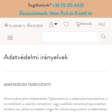
Segíthetünk?
+36 70 315 6425
Ékszerüzleteink: Mom Park és Kristóf tér
HU
HUF 0.00
Belépés
Regisztráció
A fiókom
Súgó és kapcsolat
Adatvédelmi irányelvek
ADATKEZELÉSI TÁJÉKOZTATÓ
Amennyiben jelen Adatkezelési Tájékoztatóval, a webáruház használatával, a
termékekkel, a vásárlás menetével, vagy a szállítás menetével kapcsolatban
kérdése van, abban az esetben vegye fel velünk a kapcsolatot az alábbiakban