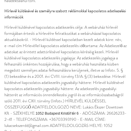
haladéktalanul törli.
Hírlevél küldésével és személyre szabott reklámokkal kapcsolatos adatkezelési
információk
Hírlevél küldésével kapcsolatos adatkezelés célja: A webáruház hírlevél
formájában értesíti a hírlevélre feliratkozókat a webáruházzal kapcsolatos
aktualitásokról. - Hírlevél küldéssel kapcsolatban kezelt adatok köre: név,
e-mail cím Hírlevéllel kapcsolatos adatkezelés időtartama: Az Adatkezelő az
adatokat az érintett adattörlésével kapcsolatos kéréséig kezeli. Hírlevél
küldésével kapcsolatos adatkezelés jogalapja: Az adatkezelés jogalapja a
felhasználó önkéntes hozzájárulása, hogy a webáruház használata közben
megadott személyes adatai felhasználásra kerüljenek, illetve az Infotv. 5. §
(1) bekezdése és a 2001. évi CVIII. törvény 13/A. § (3) bekezdése. Hírlevél
küldésével kapcsolatos adatkezelés jogszabályi háttere: Hírlevél küldésével
kapcsolatos adatkezelés jogszabályi háttere: Az adatkezelés jogszabályi
hátterét az információs önrendelkezési jogról és az információszabadságról
szóló 2011. évi CXII. törvény (Infotv.) HÍRLEVÉL KÜLDÉSSEL
ÖSSZEFÜGGŐ ADATFELDOLGOZÓ NEVE: Lukács Ékszer Downtown
Kft - SZÉKHELYE:
- ADÓSZÁMA: 26626233-
1052 Budapest Kristóf tér 6
2-41 - TELEFONSZÁMA: +36703393190 - E-MAIL CÍME:
lukacsekszerdd@gmail.com ADATFELDOLGOZÁS HELYE: 1052