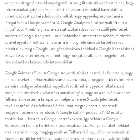
kapjanak látogatóik tevékenységeiről. A szolgáltatás sütiket használhat, hogy
információkat gyűjtsön és jelentést készítsen a weboldal használatára
vonatkozó statisztikai adatokból anélkül, hogy egyénileg azonosítaná a
látogatókat a Google számára. A Google Analytics által használt fő süti a
„__ga” süti. A webhelyhasználati statisztikai adatokból készülő jelentések
mellett a Google Analytics – az előbbiekben ismertetett néhány hirdetési
sütivel együtt – felhasználható arra is, hogy relevánsabb hirdetéseket
jelenítsünk meg a Google-szolgáltatásokban (például a Google Keresésben)
és szerte az interneten, valamint hogy mérjük az általunk megjelenített
hirdetésekhez kapcsolódó interakciókat.
Google Adwords Süti: A Google Adwords sütiket használják fel arra is, hogy
a hirdetéseket a felhasználók számára vonzóbbá, a megjelenítők és hirdetők
számára pedig értékesebbé tegyék. A sütik néhány gyakori alkalmazási
módja: a hirdetések kiválasztása annak alapján, hogy mi a releváns az adott
felhasználó esetén, a kampányok teljesítményéről szóló jelentések
tökéletesítése, és a felhasználó által már megtekintett hirdetések
megjelenítésének elkerülése. A Google sütik – például a NID és SID
cookie-kat – használ a Google-termékekben, így például a Google
Keresésben látható hirdetések testreszabásához. Az ilyen sütiket például
arra használjál, hogy megjegyezzék az Felhasználó legutóbbi kereséseit, az
egyes hirdetők hirdetéseivel vagy a keresési eredményekkel való korábbi