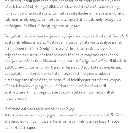
Ha az adatkezelő nem tesz intézkedéseket az Érintett kérelme nyomán,
késedelem nélkül, de legkésőbb a kérelem beérkezésétől számított egy
hónapon belül tájékoztatja az Érintett az intézkedés elmaradásának okairól,
valamint arról, hogy az Érintett panaszt nyújthat be valamely felügyeleti
hatóságnál, és élhet bírósági jogorvoslati jogával.
Szolgáltató tiszteletben tartja és megóvja a személyes adatokat. A Szerződő
adatainak felhasználása az Adatvédelmi törvény hatályos szabályozásának
értelmében történik. Szolgáltató a vásárló adatait csak a szerződés
teljesítése és a szerződés feltételeinek későbbi bizonyítása érdekében
tárolja a szerződés fennállásának ideje alatt. A Szolgáltató a Szerződő adatit
a 2000. évi C. törvény 169. § alapján legalább 8 évig köteles megőrizni.
Szolgáltató minden tőle elvárható intézkedést megtesz az adatok
biztonságos megőrzéséért, de nem vállal felelősséget természeti csapás,
bűncselekmény vagy egyéb, elháríthatatlan okból bekövetkező
adatvesztésért, megrongálódásért vagy illetéktelen személyek általi
hozzáférésért.
Átlátható előzetes tájékoztatáshoz való jog
A természetes személyek jogosultak a személyes adatik kezeléséről tömör,
átlátható és könnyen hozzáférhető formában, világosan és közérthetően
tájékoztatást kapni.