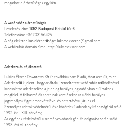
megadott elérhetőségek egyikén.
A webáruház elérhetőségei:
Levelezési cím:
1052 Budapest Kristóf tér 6
Telefonszám: +36703156425
A cég elektronikus elérhetősége: lukacsekszerdd@gmail.com
A webáruház domain címe:
http://lukacsekszer.com
Adatkezelési tájékoztató
Lukács Ékszer Downtown Kft (a továbbiakban: Eladó, Adatkezelő), mint
Adatkezelő kijelenti, hogy az általa üzemeltetett webáruház működésével
kapcsolatos adatkezelése a jelenleg hatályos jogszabályban előírtaknak
megfelel. A felhasználók adatainak kezelésekor az alábbi hatályos
jogszabályok figyelembevételével és betartásával járunk el.
Személyes adatok védelméről és a közérdekű adatok nyilvánosságáról szóló
1992. évi LXIII. törvény;
Az egyének védelméről a személyes adatok gépi feldolgozása során szóló
1998. évi VI. törvény;