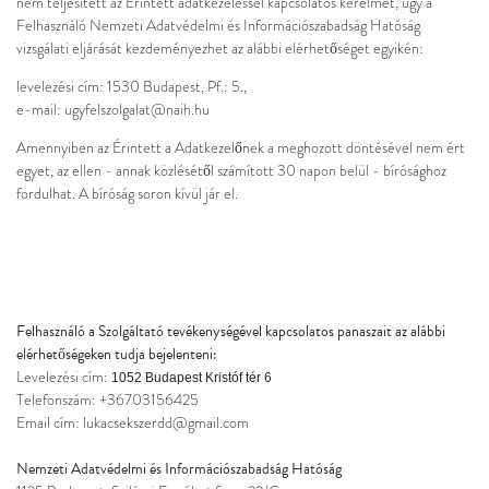
nem teljesített az Érintett adatkezeléssel kapcsolatos kérelmét, úgy a
Felhasználó Nemzeti Adatvédelmi és Információszabadság Hatóság
vizsgálati eljárását kezdeményezhet az alábbi elérhetőséget egyikén:
levelezési cím: 1530 Budapest, Pf.: 5.,
e-mail: ugyfelszolgalat@naih.hu
Amennyiben az Érintett a Adatkezelőnek a meghozott döntésével nem ért
egyet, az ellen - annak közlésétől számított 30 napon belül - bírósághoz
fordulhat. A bíróság soron kívül jár el.
Felhasználó a Szolgáltató tevékenységével kapcsolatos panaszait az alábbi
elérhetőségeken tudja bejelenteni:
Levelezési cím:
1052 Budapest Kristóf tér 6
Telefonszám: +36703156425
Email cím: lukacsekszerdd@gmail.com
Nemzeti Adatvédelmi és Információszabadság Hatóság