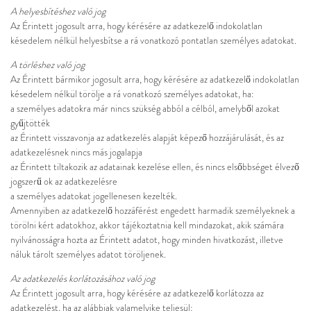
A helyesbítéshez való jog
Az Érintett jogosult arra, hogy kérésére az adatkezelő indokolatlan
késedelem nélkül helyesbítse a rá vonatkozó pontatlan személyes adatokat.
A törléshez való jog
Az Érintett bármikor jogosult arra, hogy kérésére az adatkezelő indokolatlan
késedelem nélkül törölje a rá vonatkozó személyes adatokat, ha:
a személyes adatokra már nincs szükség abból a célból, amelyből azokat
gyűjtötték
az Érintett visszavonja az adatkezelés alapját képező hozzájárulását, és az
adatkezelésnek nincs más jogalapja
az Érintett tiltakozik az adatainak kezelése ellen, és nincs elsőbbséget élvező
jogszerű ok az adatkezelésre
a személyes adatokat jogellenesen kezelték.
Amennyiben az adatkezelő hozzáférést engedett harmadik személyeknek a
törölni kért adatokhoz, akkor tájékoztatnia kell mindazokat, akik számára
nyilvánosságra hozta az Érintett adatot, hogy minden hivatkozást, illetve
náluk tárolt személyes adatot töröljenek.
Az adatkezelés korlátozásához való jog
Az Érintett jogosult arra, hogy kérésére az adatkezelő korlátozza az
adatkezelést, ha az alábbiak valamelyike teljesül: