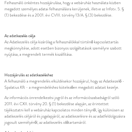
Felhasználó önkéntes hozzájárulása, hogy a webáruház használata közben
megadott személyes adatai felhasználásra kerüljenek, illetve az Infotv. 5. §
(1) bekezdése és a 2001. évi CVIII. törvény 13/A. § (3) bekezdése.
Az adatkezelés célja
Az Adatkezelés célja kizárólag a felhasználókkal történő kapcsolattartás
megkönnyítése, adott esetben bizonyos szolgáltatások személyre szabott
nyújtása, a megrendelt termék kiszállítása.
Hozzájárulás az adatkezeléshez
A felhasználó a megrendelés elküldésekor hozzájárul, hogy az Adatkezelő -
Spalatius Kft - a megrendeléshez kötelezően megadott adatait kezelje.
Az információs önrendelkezési jogról és az információszabadságról szóló
2011. évi CXII. törvény 20. § (1) bekezdése alapján, az érintettet
tájékoztatni kell a webáruház kapcsolatos minden tényről, így különösen az
adatkezelés céljáról és jogalapjáról, az adatkezelésre és az adatfeldolgozásra
jogosult személyéről, az adatkezelés időtartamáról.