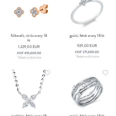
fülbaveló, vörös arany 18
gyürü, fehér arany 18 kt
kt
929,00 EUR
1.229,00 EUR
HUF 371,600.00
HUF 491,600.00
*
Beleértve áfa
kivéve
*
Beleértve áfa
kivéve
nyaklánc, fehér arany 18
gyürü, fehér arany 18 kt