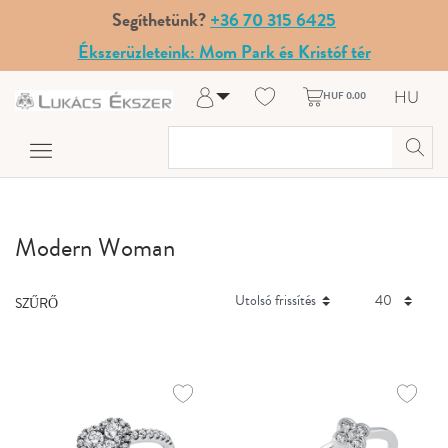
Segíthetünk?
+36 70 315 6425
Ékszerüzleteink: Mom Park és Kristóf tér
HU
HUF 0.00
Belépés
Regisztráció
A fiókom
Súgó és kapcsolat
Modern Woman
SZŰRŐ