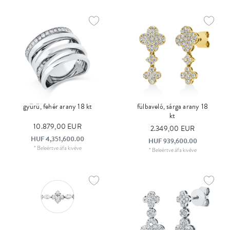
gyürü, fehér arany 18 kt
fülbaveló, sárga arany 18
kt
10.879,00 EUR
2.349,00 EUR
HUF 4,351,600.00
HUF 939,600.00
*
Beleértve áfa
kivéve
*
Beleértve áfa
kivéve