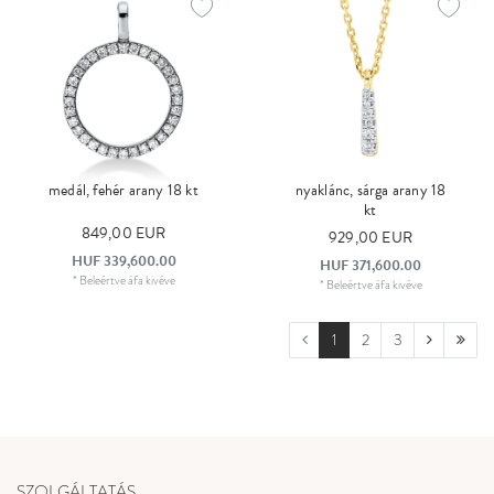
medál, fehér arany 18 kt
nyaklánc, sárga arany 18
kt
849,00 EUR
929,00 EUR
HUF 339,600.00
HUF 371,600.00
*
Beleértve áfa
kivéve
*
Beleértve áfa
kivéve
1
2
3
SZOLGÁLTATÁS