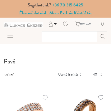
Segíthetünk?
+36 70 315 6425
Ékszerüzleteink: Mom Park és Kristóf tér
HU
HUF 0.00
Belépés
Regisztráció
A fiókom
Súgó és kapcsolat
Pavé
SZŰRŐ