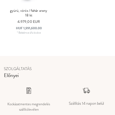
gyürü, vörös / fehér arany
18 kt
4.979,00 EUR
HUF 1,991,600.00
*
Beleértve áfa
kivéve
SZOLGÁLTATÁS
Előnyei
Szállítás 14 napon belül
Kockázatmentes megrendelés
szállítólevélen