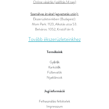
Online vásárlás (szállítás 14 nap)
Személyes átvétel (egyeztetés után):
Ékszerüzleteinkben (Budapest):
Mom Park: 1123, Alkotás utca 53.
Belváros: 1052, Kristóf tér 6.
Tovább ékszerüzleteinkhez
Termékeink
Gyűrűk
Karkötők
Fülbevalók
Nyakláncok
Jogi információ
Felhasználási feltételek
Impresszum