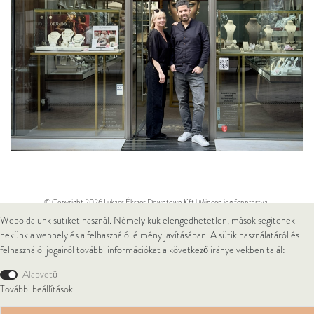
© Copyright 2026 Lukacs Ékszer Downtown Kft | Minden jog fenntartva.
Weboldalunk sütiket használ. Némelyikük elengedhetetlen, mások segítenek
nekünk a webhely és a felhasználói élmény javításában. A sütik használatáról és
felhasználói jogairól további információkat a következő irányelvekben talál:
Alapvető
További beállítások