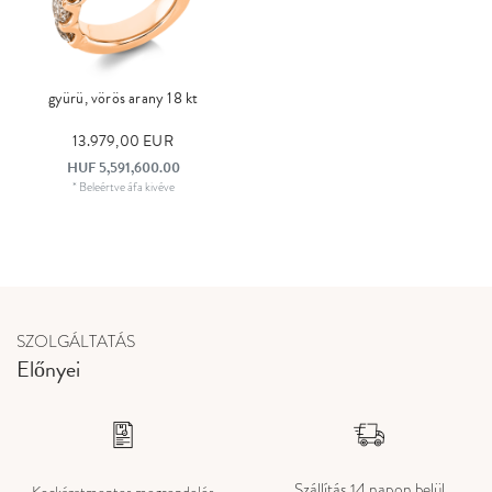
gyürü, vörös arany 18 kt
13.979,00 EUR
HUF 5,591,600.00
*
Beleértve áfa
kivéve
SZOLGÁLTATÁS
Előnyei
Szállítás 14 napon belül