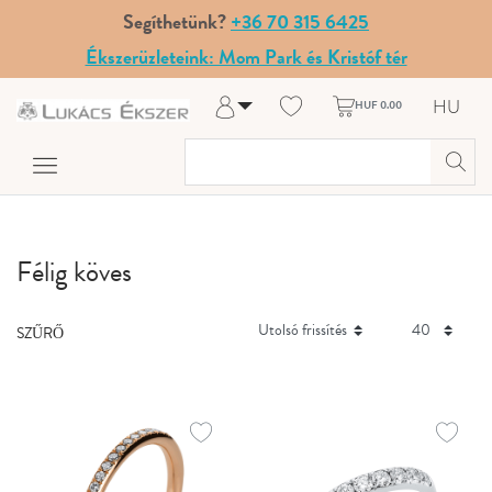
Segíthetünk?
+36 70 315 6425
Ékszerüzleteink: Mom Park és Kristóf tér
HU
HUF 0.00
Belépés
Regisztráció
A fiókom
Súgó és kapcsolat
Félig köves
SZŰRŐ