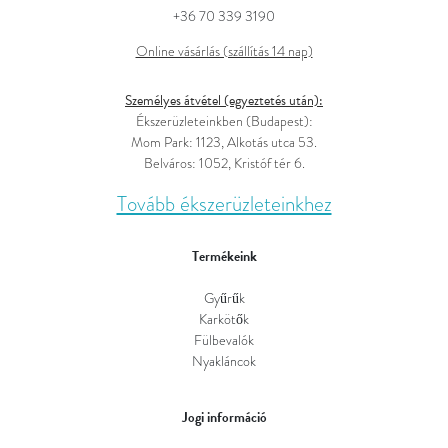
+36 70 339 3190
Online vásárlás (szállítás 14 nap)
Személyes átvétel (egyeztetés után):
Ékszerüzleteinkben (Budapest):
Mom Park: 1123, Alkotás utca 53.
Belváros: 1052, Kristóf tér 6.
Tovább ékszerüzleteinkhez
Termékeink
Gyűrűk
Karkötők
Fülbevalók
Nyakláncok
Jogi információ