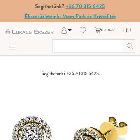
Segíthetünk?
+36 70 315 6425
Ékszerüzleteink: Mom Park és Kristóf tér
HU
HUF 0.00
Belépés
Regisztráció
A fiókom
Súgó és kapcsolat
Segíthetünk? +36 70 315 6425