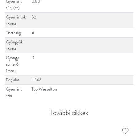
Gyémánt
0.83
súly (ct)
Gyémántok
52
száma
Tisztaság
si
Gyöngyök
száma
Gyöngy
0
átmérő
(mm)
Foglalat
Illúzió
Gyémánt
Top Wesselton
szín
További cikkek