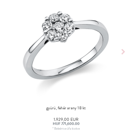
gyürü, fehér arany 18 kt
1.929,00 EUR
HUF 771,600.00
*
Beleértve áfa
kivéve