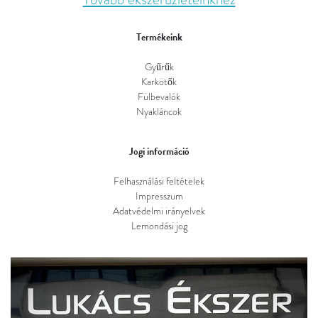
Termékeink
Gyűrűk
Karkötők
Fülbevalók
Nyakláncok
Jogi információ
Felhasználási feltételek
Impresszum
Adatvédelmi irányelvek
Lemondási jog