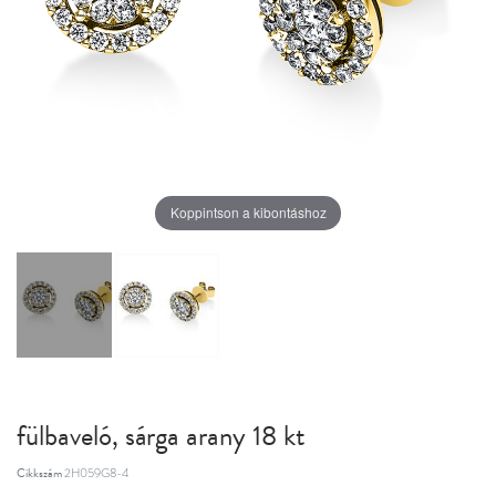
Koppintson a kibontáshoz
fülbaveló, sárga arany 18 kt
Cikkszám
2H059G8-4