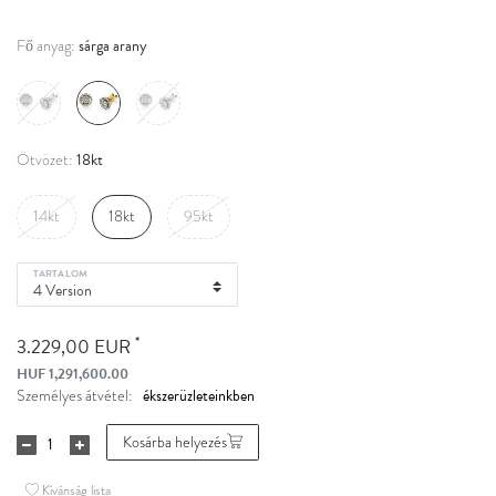
sárga arany
Fő anyag:
18kt
Ötvözet:
14kt
18kt
95kt
TARTALOM
*
3.229,00 EUR
HUF 1,291,600.00
Személyes átvétel:
Kosárba helyezés
Kívánság lista