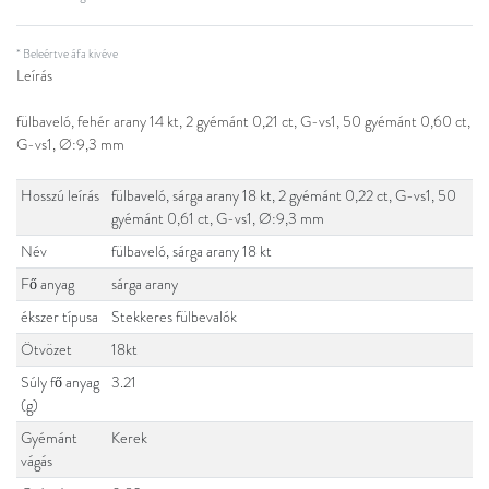
* Beleértve áfa kivéve
Leírás
fülbaveló, fehér arany 14 kt, 2 gyémánt 0,21 ct, G-vs1, 50 gyémánt 0,60 ct,
G-vs1, Ø:9,3 mm
Hosszú leírás
fülbaveló, sárga arany 18 kt, 2 gyémánt 0,22 ct, G-vs1, 50
gyémánt 0,61 ct, G-vs1, Ø:9,3 mm
Név
fülbaveló, sárga arany 18 kt
Fő anyag
sárga arany
ékszer típusa
Stekkeres fülbevalók
Ötvözet
18kt
Súly fő anyag
3.21
(g)
Gyémánt
Kerek
vágás