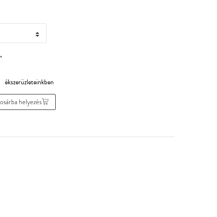
*
:
osárba helyezés