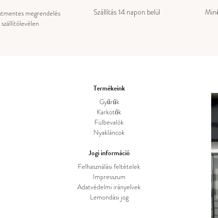
Szállítás 14 napon belül
Minő
atmentes megrendelés
szállítólevélen
Termékeink
Gyűrűk
Karkötők
Fülbevalók
Nyakláncok
Jogi információ
Felhasználási feltételek
Impresszum
Adatvédelmi irányelvek
Lemondási jog