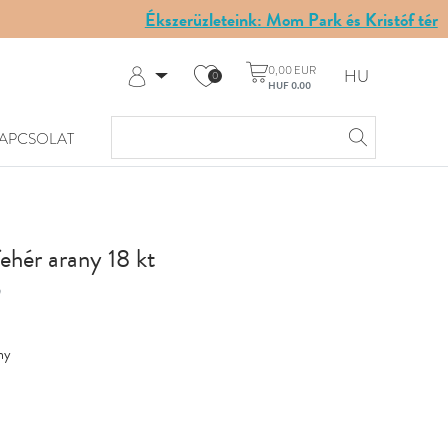
Ékszerüzleteink: Mom Park és Kristóf tér
0,00 EUR
HU
0
HUF 0.00
Belépés
Regisztráció
APCSOLAT
A fiókom
Súgó és kapcsolat
fehér arany 18 kt
9
ny