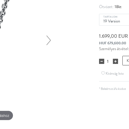
18kt
Ötvözet:
TARTALOM
1.699,00 EUR
HUF 679,600.00
Személyes átvétel
K
Kívánság lista
* Beleértve áfa kivéve
táshoz