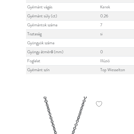
Gyémánt vágás
Kerek
Gyémánt súly (ct)
0.26
Gyémántok száma
7
Tisztaság
si
Gyöngyök száma
Gyöngy átmérő (mm)
0
Foglalat
Illúzió
Gyémánt szín
Top Wesselton