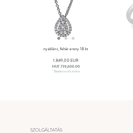
nyaklánc, fehér arany 18 kt
1.849,00 EUR
HUF 739,600.00
*
Beleértve áfa
kivéve
SZOLGÁLTATÁS