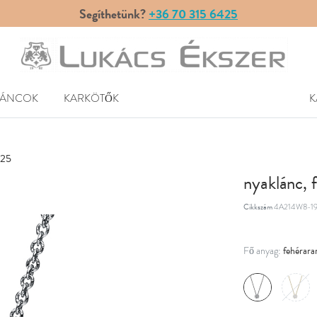
Segíthetünk?
+36 70 315 6425
LÁNCOK
KARKÖTŐK
K
425
nyaklánc, 
Cikkszám
4A214W8-1
fehérara
Fő anyag: