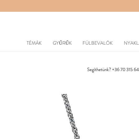
TÉMÁK
GYŰRŰK
FÜLBEVALÓK
NYAK
Segíthetünk? +36 70 315 6