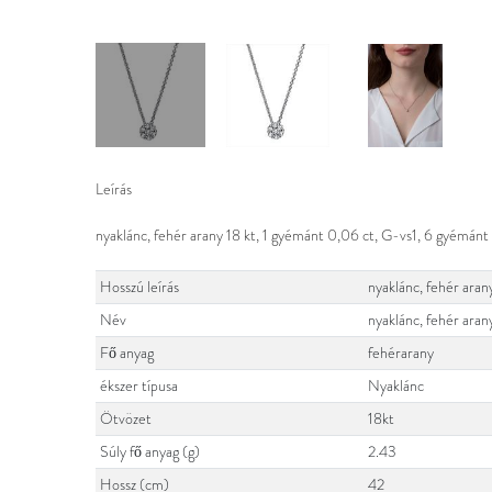
Leírás
nyaklánc, fehér arany 18 kt, 1 gyémánt 0,06 ct, G-vs1, 6 gyémá
Hosszú leírás
nyaklánc, fehér ara
Név
nyaklánc, fehér aran
Fő anyag
fehérarany
ékszer típusa
Nyaklánc
Ötvözet
18kt
Súly fő anyag (g)
2.43
Hossz (cm)
42