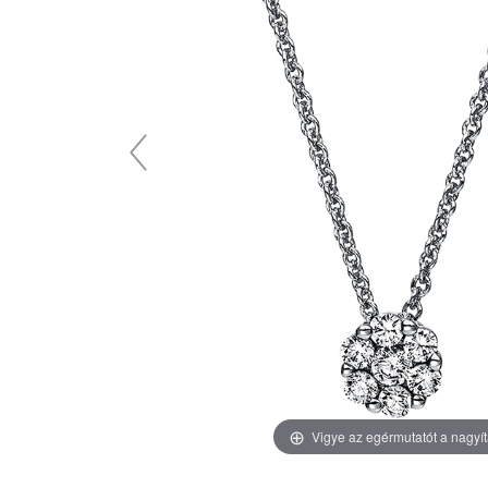
Vigye az egérmutatót a nagyí