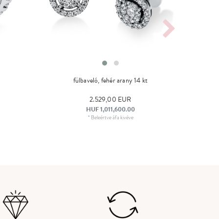
fülbaveló, fehér arany 14 kt
2.529,00 EUR
HUF 1,011,600.00
*
Beleértve áfa
kivéve