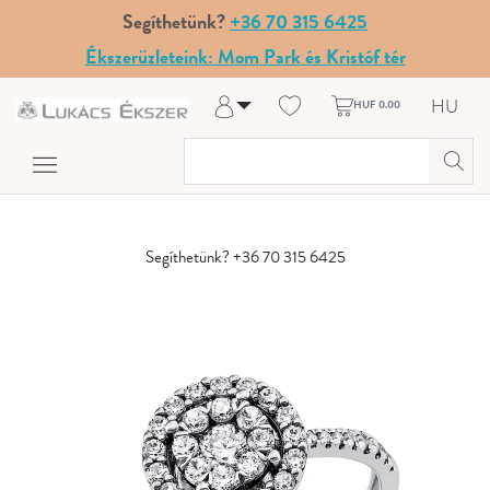
Segíthetünk?
+36 70 315 6425
Ékszerüzleteink: Mom Park és Kristóf tér
HU
HUF 0.00
Belépés
Regisztráció
A fiókom
Súgó és kapcsolat
Segíthetünk? +36 70 315 6425