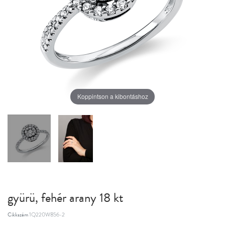
Koppintson a kibontáshoz
gyürü, fehér arany 18 kt
Cikkszám
1Q220W856-2