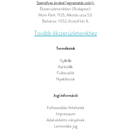
Személyes átvétel (egyeztetés után):
Ékszerüzleteinkben (Budapest):
Mom Park: 1123, Alkotás utca 53.
Belváros: 1052, Kristóf tér 6.
Tovább ékszerüzleteinkhez
Termékeink
Gyűrűk
Karkötők
Fülbevalók
Nyakláncok
Jogi információ
Felhasználási feltételek
Impresszum
Adatvédelmi irányelvek
Lemondási jog