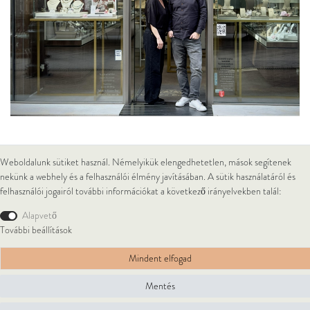
Weboldalunk sütiket használ. Némelyikük elengedhetetlen, mások segítenek
© Copyright 2026 Lukacs Ékszer Downtown Kft | Minden jog fenntartva.
nekünk a webhely és a felhasználói élmény javításában. A sütik használatáról és
felhasználói jogairól további információkat a következő irányelvekben talál:
Alapvető
További beállítások
Mindent elfogad
Mentés