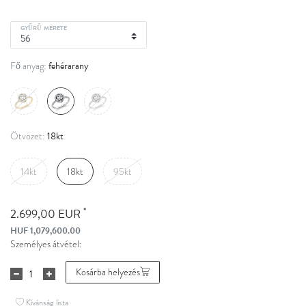
GYŰRŰ MÉRETE
fehérarany
Fő anyag:
18kt
Ötvözet:
14kt
18kt
95kt
*
2.699,00 EUR
HUF 1,079,600.00
Személyes átvétel:
Kosárba helyezés
Kívánság lista