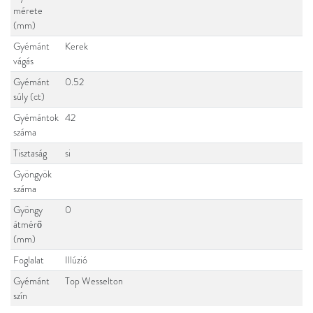
mérete
(mm)
Gyémánt
Kerek
vágás
Gyémánt
0.52
súly (ct)
Gyémántok
42
száma
Tisztaság
si
Gyöngyök
száma
Gyöngy
0
átmérő
(mm)
Foglalat
Illúzió
Gyémánt
Top Wesselton
szín